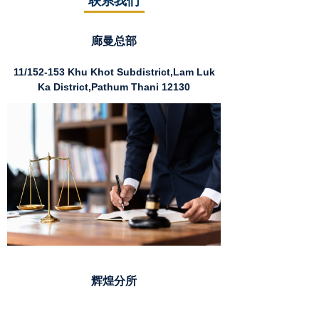
联系我们
廊曼总部
11/152-153 Khu Khot Subdistrict,Lam Luk
Ka District,Pathum Thani 12130
辉煌分所
Muang Thai Pattara Complex Tower