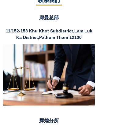
联系我们
廊曼总部
11/152-153 Khu Khot Subdistrict,Lam Luk
Ka District,Pathum Thani 12130
辉煌分所
Muang Thai Pattara Complex Tower