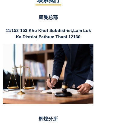
联系我们
廊曼总部
11/152-153 Khu Khot Subdistrict,Lam Luk
Ka District,Pathum Thani 12130
辉煌分所
Muang Thai Pattara Complex Tower