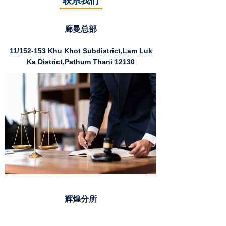
联系我们
廊曼总部
11/152-153 Khu Khot Subdistrict,Lam Luk
Ka District,Pathum Thani 12130
辉煌分所
Muang Thai Pattara Complex Tower