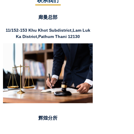
联系我们
廊曼总部
11/152-153 Khu Khot Subdistrict,Lam Luk
Ka District,Pathum Thani 12130
辉煌分所
Muang Thai Pattara Complex Tower