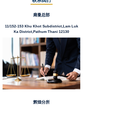
联系我们
廊曼总部
11/152-153 Khu Khot Subdistrict,Lam Luk
Ka District,Pathum Thani 12130
辉煌分所
Muang Thai Pattara Complex Tower